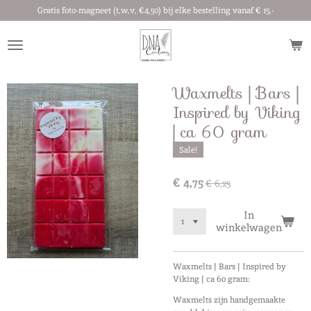
Gratis foto-magneet (t,w,v, €4,50) bij elke bestelling vanaf € 15,-
Ga
direct
naar
de
hoofdinhoud
Waxmelts | Bars |
Inspired by Viking
| ca 60 gram
Sale!
€ 4,75
€ 6,25
In
winkelwagen
Waxmelts | Bars | Inspired by
Viking | ca 60 gram:
Waxmelts zijn handgemaakte