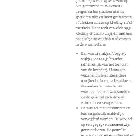
geurblokjes van sojawas voor op
een geurbrander. Waxmelts
drogen na het smelten niet in,
spetteren niet en laten geen resten
of vlekken achter op kleding en/of
meubels. Zit er toch een vlek op je
kleding of bank kun je dit met een
nat doekje zo weghalen of wassen
in de wasmachine.
Bar van 24 stukjes. Voeg 2-3
stukjes toe aan je brander
(afhankelijk van het formaat
van de brander). Plaats een
waxinelichtje en steek deze
aan (het liefst met 4 branduren,
die andere kunnen te heet
worden). Laat de wax smelten
en de geur zal zich door de
ruimte heen verspreiden.
De was zal niet verdampen en
kan na gebruik makkelijk
verwijderd worden. De wax zal
op een gegegven moment zijn
geur verliezen. De geurolie
erin is dan op en er is dan enkel