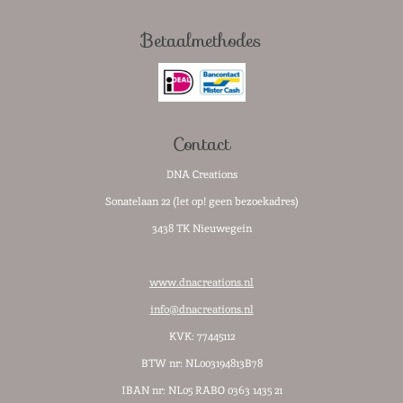
a
n
h
i
c
s
a
k
e
t
t
T
Betaalmethodes
b
a
s
o
o
g
A
k
o
r
p
k
a
p
m
Contact
DNA Creations
Sonatelaan 22 (let op! geen bezoekadres)
3438 TK Nieuwegein
www.dnacreations.nl
info@dnacreations.nl
KVK: 77445112
BTW nr:
NL003194813B78
IBAN nr: NL05 RABO 0363 1435 21