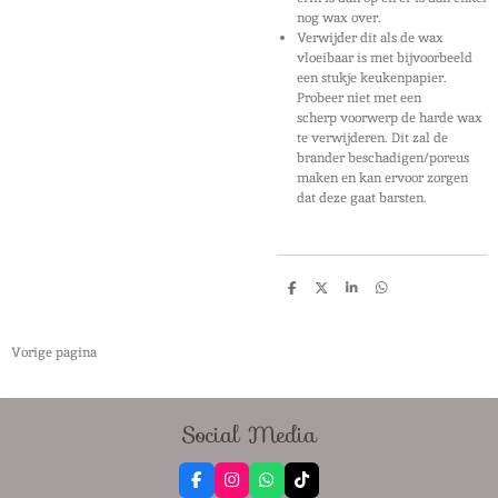
nog wax over.
Verwijder dit als de wax
vloeibaar is met bijvoorbeeld
een stukje keukenpapier.
Probeer niet met een
scherp voorwerp de harde wax
te verwijderen. Dit zal de
brander beschadigen/poreus
maken en kan ervoor zorgen
dat deze gaat barsten.
D
D
S
D
e
e
h
e
l
e
a
l
e
l
r
e
n
e
n
Vorige pagina
Social Media
F
I
W
T