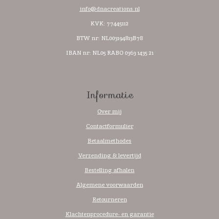
info@dnacreations.nl
KVK: 77445112
BTW nr:
NL003194813B78
IBAN nr: NL05 RABO 0363 1435 21
Informatie
Over mij
Contactformulier
Betaalmethodes
Verzending & levertijd
Bestelling afhalen
Algemene voorwaarden
Retourneren
Klachtenprocedure- en garantie