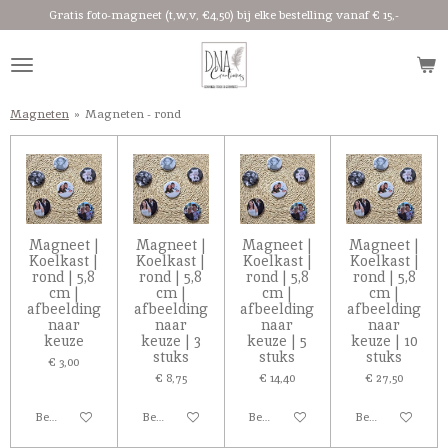
Gratis foto-magneet (t,w,v, €4,50) bij elke bestelling vanaf € 15,-
Ga
direct
naar
de
hoofdinhoud
Magneten
»
Magneten - rond
Magneet |
Magneet |
Magneet |
Magneet |
Koelkast |
Koelkast |
Koelkast |
Koelkast |
rond | 5,8
rond | 5,8
rond | 5,8
rond | 5,8
cm |
cm |
cm |
cm |
afbeelding
afbeelding
afbeelding
afbeelding
naar
naar
naar
naar
keuze
keuze | 3
keuze | 5
keuze | 10
stuks
stuks
stuks
€ 3,00
€ 8,75
€ 14,40
€ 27,50
Bekijk details
Bekijk details
Bekijk details
Bekijk details