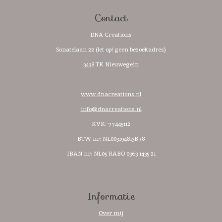
Contact
DNA Creations
Sonatelaan 22 (let op! geen bezoekadres)
3438 TK Nieuwegein
www.dnacreations.nl
info@dnacreations.nl
KVK: 77445112
BTW nr:
NL003194813B78
IBAN nr: NL05 RABO 0363 1435 21
Informatie
Over mij