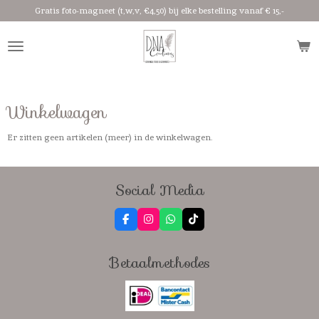
Gratis foto-magneet (t,w,v, €4,50) bij elke bestelling vanaf € 15,-
Ga
direct
naar
de
hoofdinhoud
Winkelwagen
Er zitten geen artikelen (meer) in de winkelwagen.
Social Media
F
I
W
T
a
n
h
i
c
s
a
k
e
t
t
T
Betaalmethodes
b
a
s
o
o
g
A
k
o
r
p
k
a
p
m