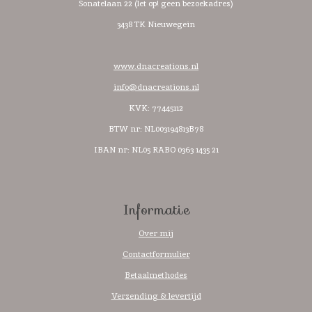
Sonatelaan 22 (let op! geen bezoekadres)
3438 TK Nieuwegein
www.dnacreations.nl
info@dnacreations.nl
KVK: 77445112
BTW nr:
NL003194813B78
IBAN nr: NL05 RABO 0363 1435 21
Informatie
Over mij
Contactformulier
Betaalmethodes
Verzending & levertijd