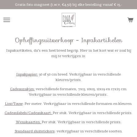
Gratis foto-magneet (t,w,v, €4,50) bij elke bestelling vanaf € 15,-
Ga
direct
naar
de
hoofdinhoud
Opheffingsuitverkoop - Inpakartikelen
Inpakartikelen, da's een heel breed begrip. Hier in het kort wat er zoal bij
mij
te verkrijgen is:
Inpakpapier
:
30 of 50 cm breed. Verkrijgbaar in verschillende
kleuren/prints.
Cadeauzakjes
:
verschillende formaten, 7x13, 10x15, 12x19 en 17x25 cm.
Verkrijgbaar in verschillende kleuren/prints..
Lint/Touw
: Per meter. Verkrijgbaar in verschillende formaten en kleuren.
Cadeaulabels/Cadeaukaart
:
Per stuk. Verkrijgbaar in verschillende prints.
Wenskaarten
:
Per stuk. Verkrijgbaar in verschillende prints.
Standaard sluitstickers
: verkrijgbaar in verschillende soorten.