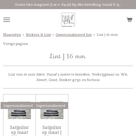
Gratis foto-magneet (t,w,v, €4,50) bij elke bestelling vanaf € 15,-
Ga
direct
naar
de
hoofdinhoud
Magneten
»
Stickers & Lint
»
Gepersonaliseerd lint
»
Lint | 16 mm
Vorige pagina
Lint | 16 mm
Lint van 16 mm dikte. Vanaf 5 meter te bestellen. Verkrijgbaar in: Wit,
Zwart, Goud, Donker grijs en fuchsia
Gepersonaliseerd
Gepersonaliseerd
Satijnlint
Satijnlint
op maat
op maat |