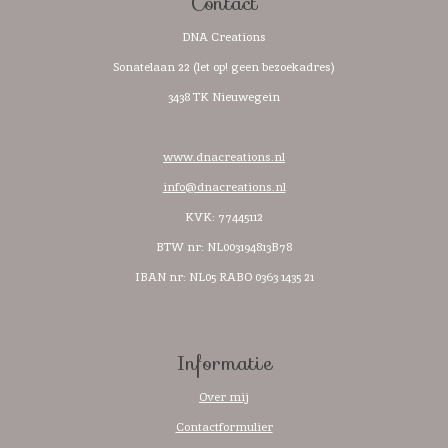
Contact
DNA Creations
Sonatelaan 22 (let op! geen bezoekadres)
3438 TK Nieuwegein
www.dnacreations.nl
info@dnacreations.nl
KVK: 77445112
BTW nr:
NL003194813B78
IBAN nr: NL05 RABO 0363 1435 21
Informatie
Over mij
Contactformulier