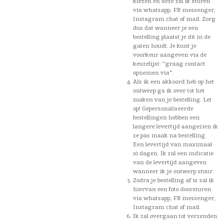
kiezen en deze zal ik sturen
via whatsapp, FB messenger,
Instagram chat of mail. Zorg
dus dat wanneer je een
bestelling plaatst je dit in de
gaten houdt. Je kunt je
voorkeur aangeven via de
keuzelijst: ''graag contact
opnemen via".
Als ik een akkoord heb op het
ontwerp ga ik over tot het
maken van je bestelling. Let
op! Gepersonaliseerde
bestellingen hebben een
langere levertijd aangezien ik
ze pas maak na bestelling.
Een levertijd van maximaal
10 dagen. Ik zal een indicatie
van de levertijd aangeven
wanneer ik je ontwerp stuur.
Zodra je bestelling af is zal ik
hiervan een foto doorsturen
via whatsapp, FB messenger,
Instagram chat of mail.
Ik zal overgaan tot verzenden