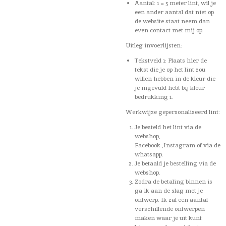
Aantal: 1 = 5 meter lint, wil je
een ander aantal dat niet op
de website staat neem dan
even contact met mij op.
Uitleg invoerlijsten:
Tekstveld 1: Plaats hier de
tekst die je op het lint zou
willen hebben in de kleur die
je ingevuld hebt bij kleur
bedrukking 1.
Werkwijze gepersonaliseerd lint:
Je besteld het lint via de
webshop,
Facebook ,Instagram of via de
whatsapp.
Je betaald je bestelling via de
webshop.
Zodra de betaling binnen is
ga ik aan de slag met je
ontwerp. Ik zal een aantal
verschillende ontwerpen
maken waar je uit kunt