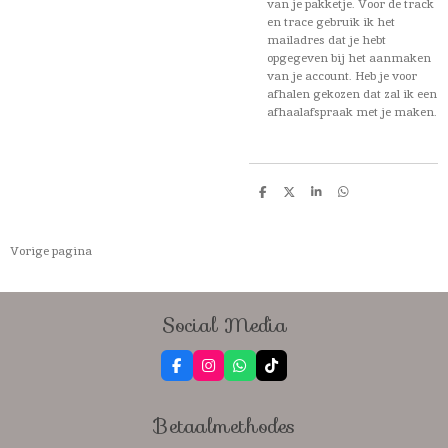
van je pakketje. Voor de track
en trace gebruik ik het
mailadres dat je hebt
opgegeven bij het aanmaken
van je account. Heb je voor
afhalen gekozen dat zal ik een
afhaalafspraak met je maken.
D
D
S
D
e
e
h
e
l
e
a
l
e
l
r
e
n
e
n
Vorige pagina
Social Media
F
I
W
T
a
n
h
i
c
s
a
k
e
t
t
T
Betaalmethodes
b
a
s
o
o
g
A
k