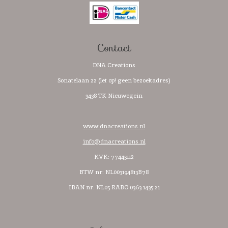
o
r
p
k
a
p
m
Contact
DNA Creations
Sonatelaan 22 (let op! geen bezoekadres)
3438 TK Nieuwegein
www.dnacreations.nl
info@dnacreations.nl
KVK: 77445112
BTW nr:
NL003194813B78
IBAN nr: NL05 RABO 0363 1435 21