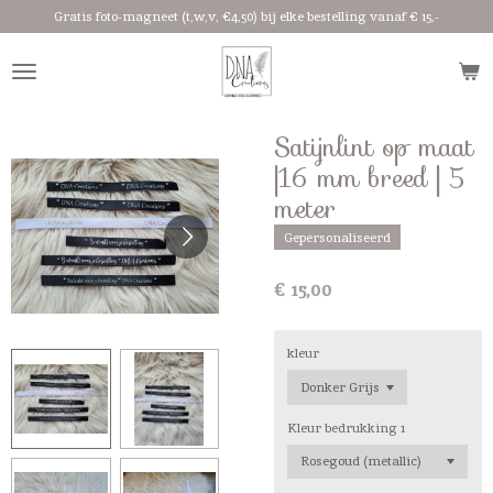
Gratis foto-magneet (t,w,v, €4,50) bij elke bestelling vanaf € 15,-
Ga
direct
naar
de
hoofdinhoud
Satijnlint op maat
|16 mm breed | 5
meter
Gepersonaliseerd
€ 15,00
kleur
Kleur bedrukking 1