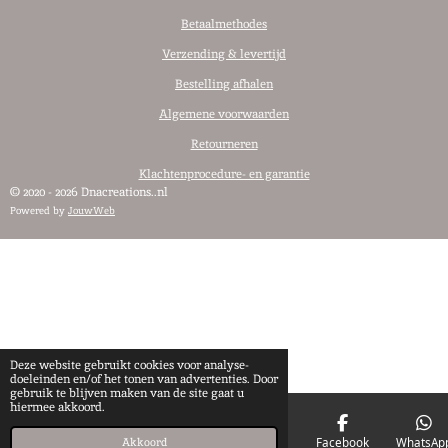
Betaalmethodes
Verzending & levertijd
Bestelling afhalen
Algemene voorwaarden
Retourneren
Klachtenprocedure- en garantie
© 2020 - 2026 Dnacreations..nl
Powered by
JouwWeb
Deze website gebruikt cookies voor analyse-
doeleinden en/of het tonen van advertenties. Door
gebruik te blijven maken van de site gaat u
hiermee akkoord.
E-mailadres
Telefoonnummer
Kaart
Facebook
WhatsAp
Akkoord