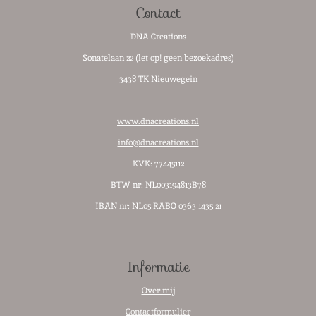
Contact
DNA Creations
Sonatelaan 22 (let op! geen bezoekadres)
3438 TK Nieuwegein
www.dnacreations.nl
info@dnacreations.nl
KVK: 77445112
BTW nr:
NL003194813B78
IBAN nr: NL05 RABO 0363 1435 21
Informatie
Over mij
Contactformulier