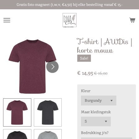
Gratis foto-magneet (t,w,v, €4,50) bij elke bestelling vanaf € 15,-
Ga
direct
naar
de
hoofdinhoud
T-shirt | AWDis |
korte mouw
Sale!
€ 14,95
€ 16,00
Kleur
Maat kledingstuk
Bedrukking j/n?