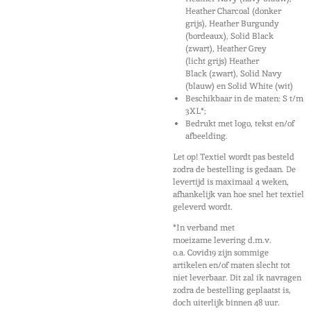
Heather Charcoal (donker
grijs), Heather Burgundy
(bordeaux), Solid Black
(zwart), Heather Grey
(licht grijs) Heather
Black (zwart), Solid Navy
(blauw) en Solid White (wit)
Beschikbaar in de maten: S t/m
3XL*;
Bedrukt met logo, tekst en/of
afbeelding.
Let op! Textiel wordt pas besteld
zodra de bestelling is gedaan. De
levertijd is maximaal 4 weken,
afhankelijk van hoe snel het textiel
geleverd wordt.
*In verband met
moeizame levering d.m.v.
o.a. Covid19 zijn sommige
artikelen en/of maten slecht tot
niet leverbaar. Dit zal ik navragen
zodra de bestelling geplaatst is,
doch uiterlijk binnen 48 uur.