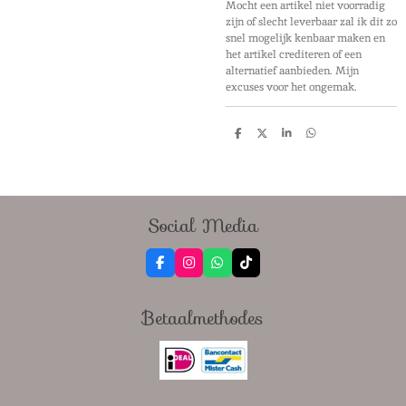
Mocht een artikel niet voorradig
zijn of slecht leverbaar zal ik dit zo
snel mogelijk kenbaar maken en
het artikel crediteren of een
alternatief aanbieden. Mijn
excuses voor het ongemak.
D
D
S
D
e
e
h
e
l
e
a
l
e
l
r
e
n
e
n
Social Media
F
I
W
T
a
n
h
i
c
s
a
k
e
t
t
T
Betaalmethodes
b
a
s
o
o
g
A
k
o
r
p
k
a
p
m