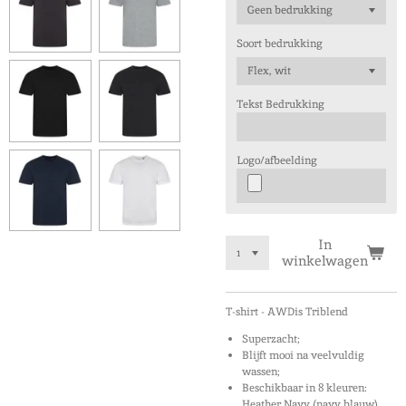
Soort bedrukking
Tekst Bedrukking
Logo/afbeelding
In
winkelwagen
T-shirt - AWDis Triblend
Superzacht;
Blijft mooi na veelvuldig
wassen;
Beschikbaar in 8 kleuren:
Heather Navy (navy blauw),