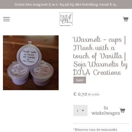
Gratis foto-magneet (t,w,v, €4,50) bij elke bestelling vanaf € 15,-
Ga
direct
naar
de
hoofdinhoud
Waxmelt - cups |
Musk with a
touch of Vanilla |
Soja Waxmelts by
DNA Creations
Sale!
€ 0,70
€ 1,00
In
winkelwagen
*Kleuren van de waxmelts