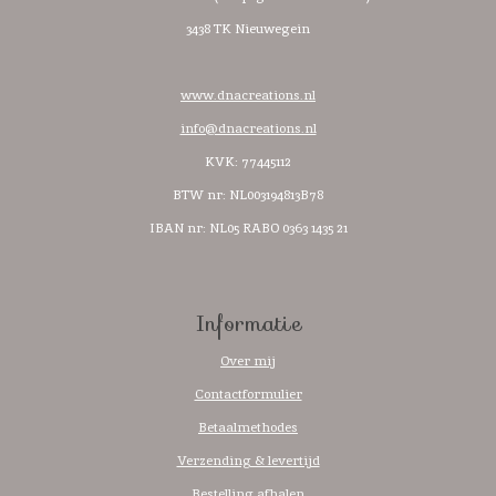
3438 TK Nieuwegein
www.dnacreations.nl
info@dnacreations.nl
KVK: 77445112
BTW nr:
NL003194813B78
IBAN nr: NL05 RABO 0363 1435 21
Informatie
Over mij
Contactformulier
Betaalmethodes
Verzending & levertijd
Bestelling afhalen