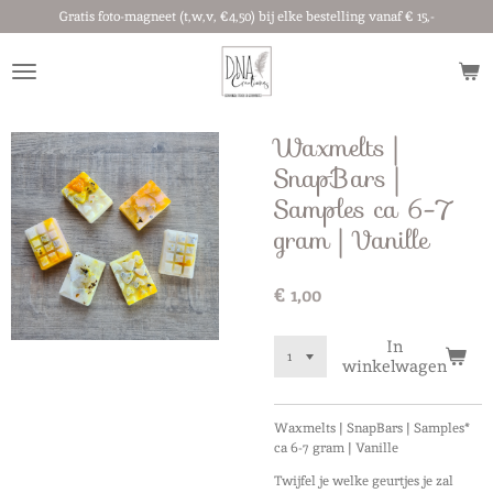
Gratis foto-magneet (t,w,v, €4,50) bij elke bestelling vanaf € 15,-
Ga
direct
naar
de
hoofdinhoud
Waxmelts |
SnapBars |
Samples ca 6-7
gram | Vanille
€ 1,00
In
winkelwagen
Waxmelts | SnapBars | Samples*
ca 6-7 gram | Vanille
Twijfel je welke geurtjes je zal