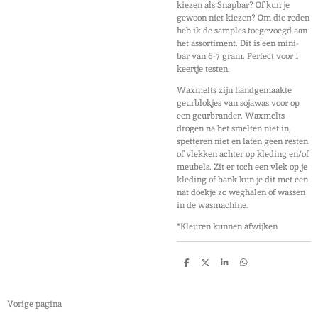
kiezen als Snapbar? Of kun je
gewoon niet kiezen? Om die reden
heb ik de samples toegevoegd aan
het assortiment. Dit is een mini-
bar van 6-7 gram. Perfect voor 1
keertje testen.
Waxmelts zijn handgemaakte
geurblokjes van sojawas voor op
een geurbrander. Waxmelts
drogen na het smelten niet in,
spetteren niet en laten geen resten
of vlekken achter op kleding en/of
meubels. Zit er toch een vlek op je
kleding of bank kun je dit met een
nat doekje zo weghalen of wassen
in de wasmachine.
*Kleuren kunnen afwijken
D
D
S
D
e
e
h
e
l
e
a
l
e
l
r
e
n
e
n
Vorige pagina