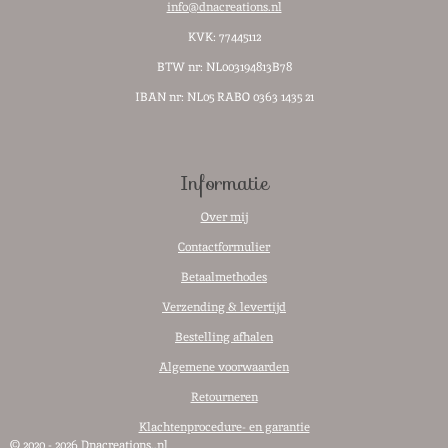
info@dnacreations.nl
KVK: 77445112
BTW nr:
NL003194813B78
IBAN nr: NL05 RABO 0363 1435 21
Informatie
Over mij
Contactformulier
Betaalmethodes
Verzending & levertijd
Bestelling afhalen
Algemene voorwaarden
Retourneren
Klachtenprocedure- en garantie
© 2020 - 2026 Dnacreations..nl