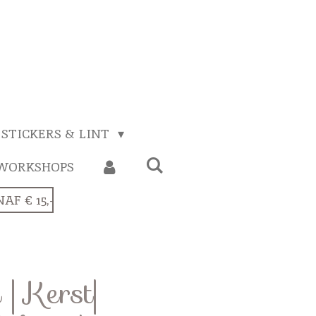
STICKERS & LINT
WORKSHOPS
F € 15,-
| Kerst|