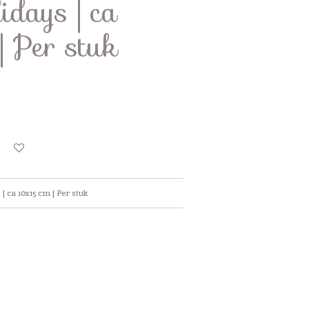
days | ca
 Per stuk
| ca 10x15 cm | Per stuk