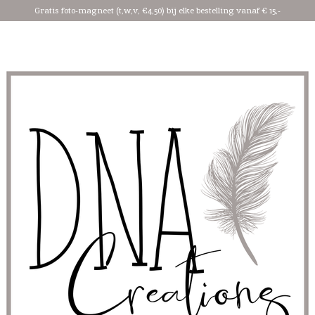
Gratis foto-magneet (t,w,v, €4,50) bij elke bestelling vanaf € 15,-