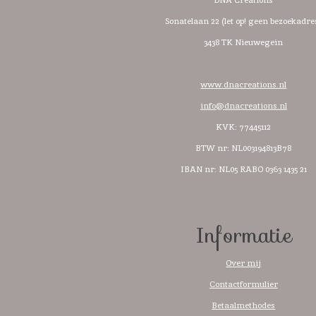
DNA Creations
Sonatelaan 22 (let op! geen bezoekadre
3438 TK Nieuwegein
www.dnacreations.nl
info@dnacreations.nl
KVK: 77445112
BTW nr:
NL003194813B78
IBAN nr: NL05 RABO 0363 1435 21
Informatie
Over mij
Contactformulier
Betaalmethodes