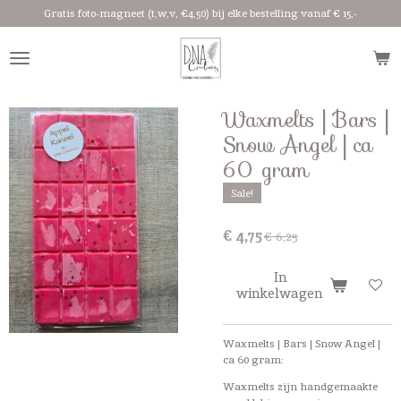
Gratis foto-magneet (t,w,v, €4,50) bij elke bestelling vanaf € 15,-
Ga
direct
naar
de
hoofdinhoud
Waxmelts | Bars |
Snow Angel | ca
60 gram
Sale!
€ 4,75
€ 6,25
In
winkelwagen
Waxmelts | Bars | Snow Angel |
ca 60 gram:
Waxmelts zijn handgemaakte