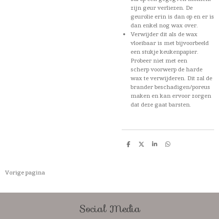
zijn geur verliezen. De
geurolie erin is dan op en er is
dan enkel nog wax over.
Verwijder dit als de wax
vloeibaar is met bijvoorbeeld
een stukje keukenpapier.
Probeer niet met een
scherp voorwerp de harde
wax te verwijderen. Dit zal de
brander beschadigen/poreus
maken en kan ervoor zorgen
dat deze gaat barsten.
D
D
S
D
e
e
h
e
l
e
a
l
e
l
r
e
n
e
n
Vorige pagina
Social Media