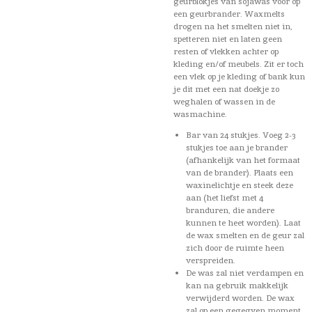
geurblokjes van sojawas voor op
een geurbrander. Waxmelts
drogen na het smelten niet in,
spetteren niet en laten geen
resten of vlekken achter op
kleding en/of meubels. Zit er toch
een vlek op je kleding of bank kun
je dit met een nat doekje zo
weghalen of wassen in de
wasmachine.
Bar van 24 stukjes. Voeg 2-3
stukjes toe aan je brander
(afhankelijk van het formaat
van de brander). Plaats een
waxinelichtje en steek deze
aan (het liefst met 4
branduren, die andere
kunnen te heet worden). Laat
de wax smelten en de geur zal
zich door de ruimte heen
verspreiden.
De was zal niet verdampen en
kan na gebruik makkelijk
verwijderd worden. De wax
zal op een gegegven moment