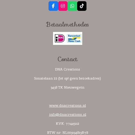
F
I
W
T
a
n
h
i
c
s
a
k
e
t
t
T
Betaalmethodes
b
a
s
o
o
g
A
k
o
r
p
k
a
p
m
Contact
DNA Creations
Sonatelaan 22 (let op! geen bezoekadres)
3438 TK Nieuwegein
www.dnacreations.nl
info@dnacreations.nl
KVK: 77445112
BTW nr:
NL003194813B78