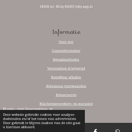
IBAN nr: NL05 RABO 0363 1435 21
Informatie
Over mij
Contactformulier
Betaalmethodes
Verzending & levertijd
Bestelling afhalen
Algemene voorwaarden
Retourneren
Klachtenprocedure- en garantie
© 2020 - 2026 Dnacreations..nl
Deze website gebruikt cookies voor analyse-
Powered by
JouwWeb
doeleinden en/of het tonen van advertenties.
Door gebruik te blijven maken van de site gaat
u hiermee akkoord.