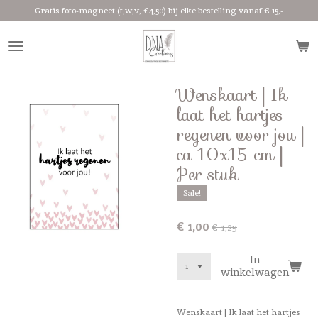
Gratis foto-magneet (t,w,v, €4,50) bij elke bestelling vanaf € 15,-
Ga
direct
naar
de
hoofdinhoud
Wenskaart | Ik
laat het hartjes
regenen voor jou |
ca 10x15 cm |
Per stuk
Sale!
€ 1,00
€ 1,25
In
winkelwagen
Wenskaart | Ik laat het hartjes