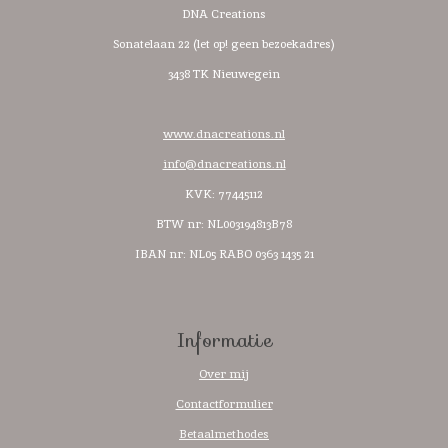
DNA Creations
Sonatelaan 22 (let op! geen bezoekadres)
3438 TK Nieuwegein
www.dnacreations.nl
info@dnacreations.nl
KVK: 77445112
BTW nr:
NL003194813B78
IBAN nr: NL05 RABO 0363 1435 21
Informatie
Over mij
Contactformulier
Betaalmethodes