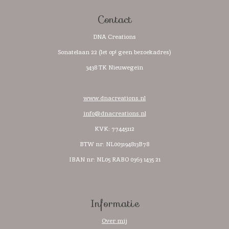
Contact
DNA Creations
Sonatelaan 22 (let op! geen bezoekadres)
3438 TK Nieuwegein
www.dnacreations.nl
info@dnacreations.nl
KVK: 77445112
BTW nr:
NL003194813B78
IBAN nr: NL05 RABO 0363 1435 21
Informatie
Over mij