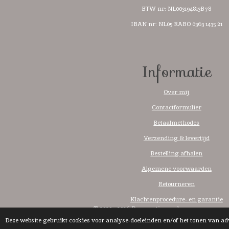
BTW nr:
NL003194813B78
IBAN nr: NL05 RABO 0363 1435 21
Informatie
Over mij
Contactformulier
Betaalmethodes
Verzending & levertijd
Bestelling afhalen
Algemene voorwaarden
Retourneren
Klachtenprocedure- en garantie
© 2020 - 2026 Dnacreations..nl
Deze website gebruikt cookies voor analyse-doeleinden en/of het tonen van ad