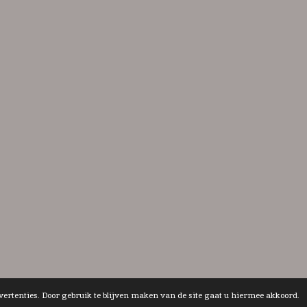
vertenties. Door gebruik te blijven maken van de site gaat u hiermee akkoord.