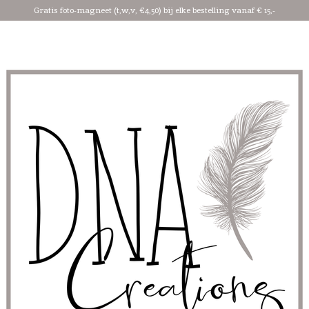
Gratis foto-magneet (t,w,v, €4,50) bij elke bestelling vanaf € 15,-