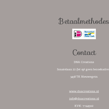
c
s
a
k
e
t
t
T
b
a
s
o
o
g
A
k
o
r
p
Betaalmethode
k
a
p
m
Contact
DNA Creations
Sonatelaan 22 (let op! geen bezoekadre
3438 TK Nieuwegein
www.dnacreations.nl
info@dnacreations.nl
KVK: 77445112