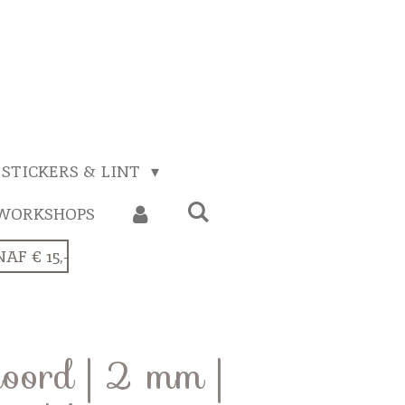
STICKERS & LINT
WORKSHOPS
F € 15,-
oord | 2 mm |