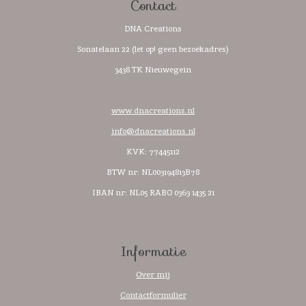
Contact
DNA Creations
Sonatelaan 22 (let op! geen bezoekadres)
3438 TK Nieuwegein
www.dnacreations.nl
info@dnacreations.nl
KVK: 77445112
BTW nr:
NL003194813B78
IBAN nr: NL05 RABO 0363 1435 21
Informatie
Over mij
Contactformulier