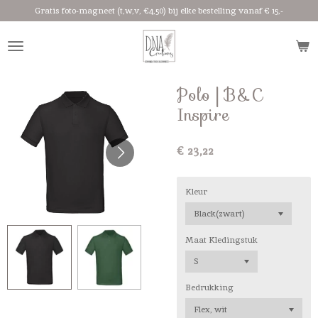
Gratis foto-magneet (t,w,v, €4,50) bij elke bestelling vanaf € 15,-
Ga
direct
naar
de
hoofdinhoud
Polo | B&C
Inspire
€ 23,22
Kleur
Maat Kledingstuk
Bedrukking