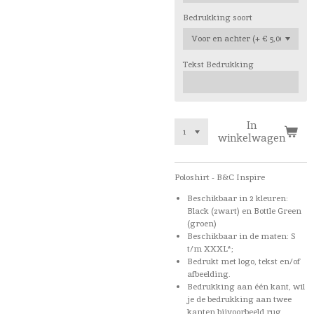
Bedrukking soort
Tekst Bedrukking
In
winkelwagen
Poloshirt - B&C Inspire​
Beschikbaar in 2 kleuren:
Black (zwart) en Bottle Green
(groen)
Beschikbaar in de maten: S
t/m XXXL*;
Bedrukt met logo, tekst en/of
afbeelding.
Bedrukking aan één kant, wil
je de bedrukking aan twee
kanten bijvoorbeeld rug