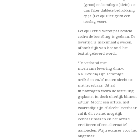
(groot) en borstlogo (klein) zet
dan filter dubbele bedrukking
op ja (Let op! Hier geldt een
toeslag voor).
Let op! Textiel wordt pas besteld
zodra de bestelling is gedaan. De
levertijd is maximaal 4 weken,
afhankelijk van hoe snel het
textiel geleverd wordt.
*In verband met
moeizame levering d.m.v.
o.a. Covid19 zijn sommige
artikelen en/of maten slecht tot
niet leverbaar. Dit zal
ik navragen zodra de bestelling
geplaatst is, doch uiterlijk binnen
48 uur. Mocht een artikel niet
voorradig zijn of slecht leverbaar
zal ik dit zo snel mogelijk
kenbaar maken en het artikel
crediteren of een alternatief
aanbieden. Mijn excuses voor het
ongemak.