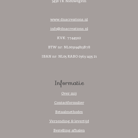
3438 TK Nieuwegein
www.dnacreations.nl
info@dnacreations.nl
KVK: 77445112
BTW nr:
NL003194813B78
IBAN nr: NL05 RABO 0363 1435 21
Informatie
Over mij
Contactformulier
Betaalmethodes
Verzending & levertijd
Bestelling afhalen