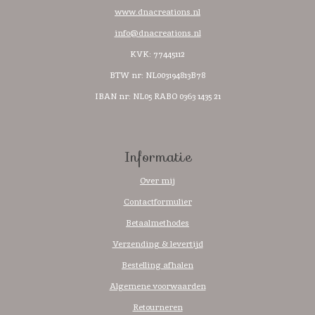
www.dnacreations.nl
info@dnacreations.nl
KVK: 77445112
BTW nr:
NL003194813B78
IBAN nr: NL05 RABO 0363 1435 21
Informatie
Over mij
Contactformulier
Betaalmethodes
Verzending & levertijd
Bestelling afhalen
Algemene voorwaarden
Retourneren