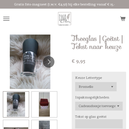
Gratis foto-magneet (t,w,v, €4,50) bij elke bestelling vanaf € 15,-
Ga
direct
naar
de
hoofdinhoud
Theeglas | Geëtst |
Tekst naar keuze
€ 9,95
Keuze Lettertype
Inpakmogelijkheden
Tekst op glas geëtst