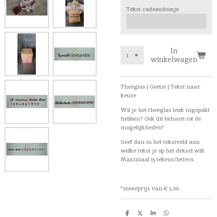
Tekst cadeaudoosje
In
winkelwagen
Theeglas | Geëtst | Tekst naar
keuze
Wil je het theeglas leuk ingepakt
hebben? Ook dit behoort tot de
mogelijkheden*
Geef dan in het tekstveld aan
welke tekst je op het deksel wilt.
Maximaal 15 tekens/letters.
*meerprijs van € 5,00
D
D
S
D