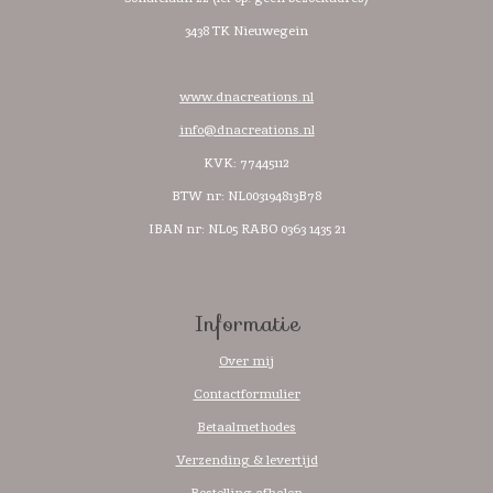
3438 TK Nieuwegein
www.dnacreations.nl
info@dnacreations.nl
KVK: 77445112
BTW nr:
NL003194813B78
IBAN nr: NL05 RABO 0363 1435 21
Informatie
Over mij
Contactformulier
Betaalmethodes
Verzending & levertijd