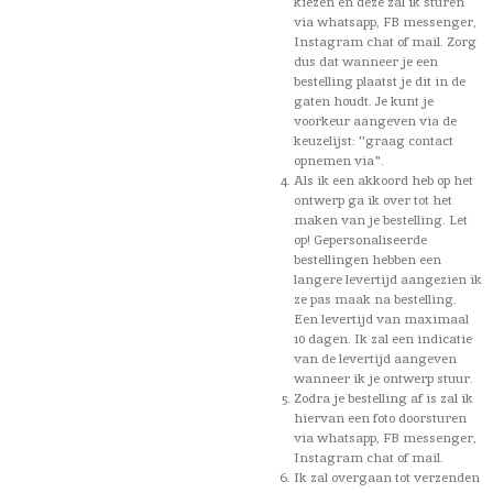
kiezen en deze zal ik sturen
via whatsapp, FB messenger,
Instagram chat of mail. Zorg
dus dat wanneer je een
bestelling plaatst je dit in de
gaten houdt. Je kunt je
voorkeur aangeven via de
keuzelijst: ''graag contact
opnemen via".
Als ik een akkoord heb op het
ontwerp ga ik over tot het
maken van je bestelling. Let
op! Gepersonaliseerde
bestellingen hebben een
langere levertijd aangezien ik
ze pas maak na bestelling.
Een levertijd van maximaal
10 dagen. Ik zal een indicatie
van de levertijd aangeven
wanneer ik je ontwerp stuur.
Zodra je bestelling af is zal ik
hiervan een foto doorsturen
via whatsapp, FB messenger,
Instagram chat of mail.
Ik zal overgaan tot verzenden