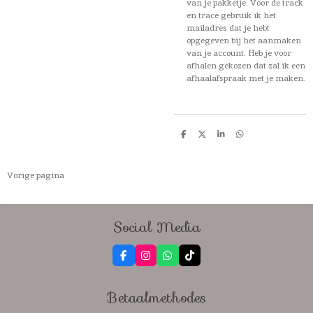
van je pakketje. Voor de track
en trace gebruik ik het
mailadres dat je hebt
opgegeven bij het aanmaken
van je account. Heb je voor
afhalen gekozen dat zal ik een
afhaalafspraak met je maken.
D
D
S
D
e
e
h
e
l
e
a
l
e
l
r
e
n
e
n
Vorige pagina
Social Media
F
I
W
T
a
n
h
i
c
s
a
k
e
t
t
T
Betaalmethodes
b
a
s
o
o
g
A
k