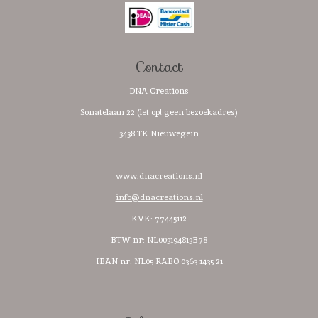
o
r
p
k
a
p
m
Contact
DNA Creations
Sonatelaan 22 (let op! geen bezoekadres)
3438 TK Nieuwegein
www.dnacreations.nl
info@dnacreations.nl
KVK: 77445112
BTW nr:
NL003194813B78
IBAN nr: NL05 RABO 0363 1435 21