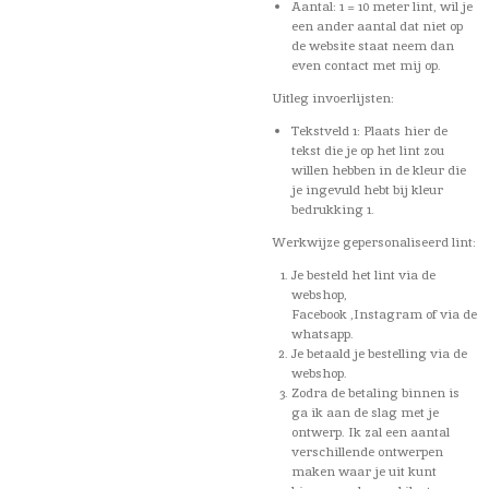
Aantal: 1 = 10 meter lint, wil je
een ander aantal dat niet op
de website staat neem dan
even contact met mij op.
Uitleg invoerlijsten:
Tekstveld 1: Plaats hier de
tekst die je op het lint zou
willen hebben in de kleur die
je ingevuld hebt bij kleur
bedrukking 1.
Werkwijze gepersonaliseerd lint:
Je besteld het lint via de
webshop,
Facebook ,Instagram of via de
whatsapp.
Je betaald je bestelling via de
webshop.
Zodra de betaling binnen is
ga ik aan de slag met je
ontwerp. Ik zal een aantal
verschillende ontwerpen
maken waar je uit kunt