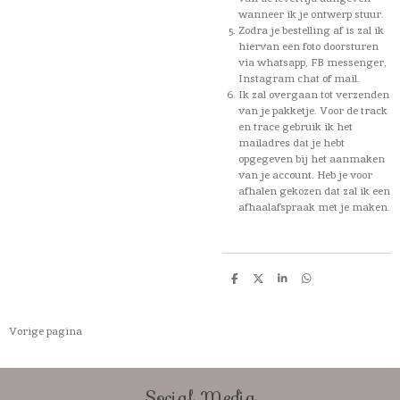
wanneer ik je ontwerp stuur.
Zodra je bestelling af is zal ik
hiervan een foto doorsturen
via whatsapp, FB messenger,
Instagram chat of mail.
Ik zal overgaan tot verzenden
van je pakketje. Voor de track
en trace gebruik ik het
mailadres dat je hebt
opgegeven bij het aanmaken
van je account. Heb je voor
afhalen gekozen dat zal ik een
afhaalafspraak met je maken.
D
D
S
D
e
e
h
e
l
e
a
l
e
l
r
e
n
e
n
Vorige pagina
Social Media