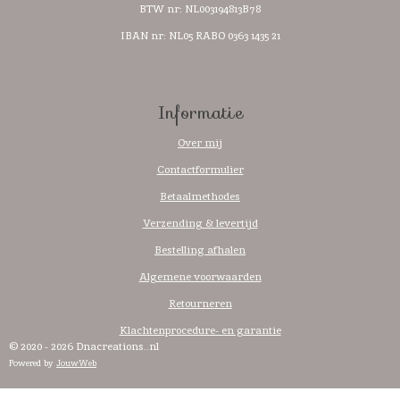
BTW nr:
NL003194813B78
IBAN nr: NL05 RABO 0363 1435 21
Informatie
Over mij
Contactformulier
Betaalmethodes
Verzending & levertijd
Bestelling afhalen
Algemene voorwaarden
Retourneren
Klachtenprocedure- en garantie
© 2020 - 2026 Dnacreations..nl
Powered by
JouwWeb