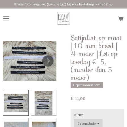
Gratis foto-magneet (t,w,v, €4,50) bij elke bestelling vanaf € 15,-
Ga
direct
naar
de
hoofdinhoud
Satijnlint op maat
| 10 mm breed |
4 meter | Let op
toeslag € 5,-
(minder dan 5
meter)
Gepersonaliseerd
€ 11,00
Kleur