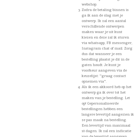
webshop.
Zodra de betaling binnen is
ga ik aan de slag met je
ontwerp. Ik zal een aantal
verschillende ontwerpen
maken waar je uit kunt
kiezen en deze zal ik sturen
via whatsapp, FB messenger,
Instagram chat of mail. Zorg
dus dat wanneer je een
bestelling plaatst je dit in de
gaten houdt. Je kunt je
voorkeur aangeven via de
keuzelijst: ''graag contact
opnemen via".
Als ik een akkoord heb op het
ontwerp ga ik over tot het
maken van je bestelling. Let
op! Gepersonaliseerde
bestellingen hebben een
langere levertijd aangezien ik
ze pas maak na bestelling.
Een levertijd van maximaal
10 dagen. Ik zal een indicatie
van de levertijd aangeven