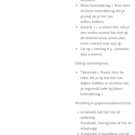
Kleur bedrukking 1: Kies hier
de kleur bedrukking die je
graag op je lint zou
willen hebben.
Aantal: 1 = 4 meter lint, wil je
een ander aantal dat niet op
de website staat neem dan
even contact met mij op.
Let op + toeslag € 5,- (minder
dan 5 meter).
Uitleg invoerlijsten:
Tekstveld 1: Plaats hier de
tekst die je op het lint zou
willen hebben in de kleur die
je ingevuld hebt bij kleur
bedrukking 1.
Werkwijze gepersonaliseerd lint:
Je besteld het lint via de
webshop,
Facebook ,Instagram of via de
whatsapp.
Je betaald je bestelling via de