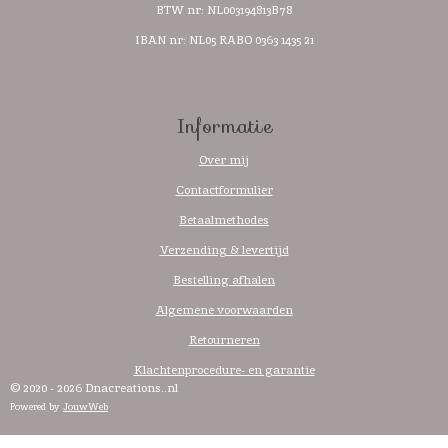
BTW nr:
NL003194813B78
IBAN nr: NL05 RABO 0363 1435 21
Informatie
Over mij
Contactformulier
Betaalmethodes
Verzending & levertijd
Bestelling afhalen
Algemene voorwaarden
Retourneren
Klachtenprocedure- en garantie
© 2020 - 2026 Dnacreations..nl
Powered by
JouwWeb