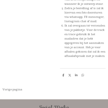
wanneer ik je ontwerp stuur.
Zodra je bestelling af is zal ik
hiervan een foto doorsturen
via whatsapp, FB messenger,
Instagram chat of mail.
Ik zal overgaan tot verzenden
van je pakketje. Voor de track
en trace gebruik ik het
mailadres dat je hebt
opgegeven bij het aanmaken
van je account. Heb je voor
afhalen gekozen dat zal ik een
afhaalafspraak met je maken.
D
D
S
D
e
e
h
e
l
e
a
l
e
l
r
e
n
e
n
Vorige pagina
Social Media