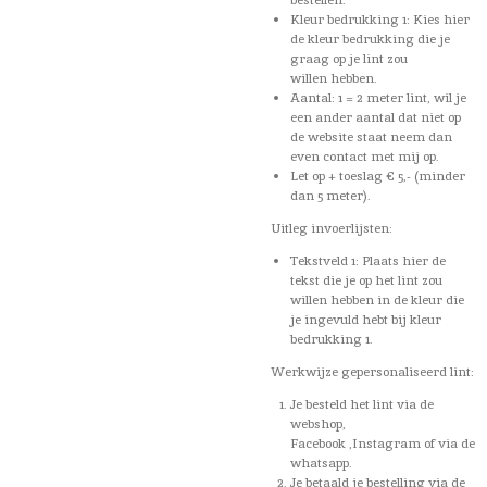
Kleur bedrukking 1: Kies hier
de kleur bedrukking die je
graag op je lint zou
willen hebben.
Aantal: 1 = 2 meter lint, wil je
een ander aantal dat niet op
de website staat neem dan
even contact met mij op.
Let op + toeslag € 5,- (minder
dan 5 meter).
Uitleg invoerlijsten:
Tekstveld 1: Plaats hier de
tekst die je op het lint zou
willen hebben in de kleur die
je ingevuld hebt bij kleur
bedrukking 1.
Werkwijze gepersonaliseerd lint:
Je besteld het lint via de
webshop,
Facebook ,Instagram of via de
whatsapp.
Je betaald je bestelling via de