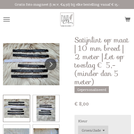
Gratis foto-magneet (t,w,v, €4,50) bij elke bestelling vanaf € 15,-
Ga
direct
naar
de
hoofdinhoud
Satijnlint op maat
| 10 mm breed |
2 meter | Let op
toeslag € 5,-
(minder dan 5
meter)
Gepersonaliseerd
€ 8,00
Kleur