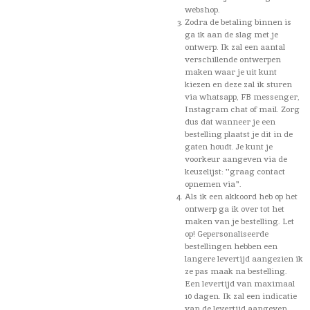
webshop.
Zodra de betaling binnen is
ga ik aan de slag met je
ontwerp. Ik zal een aantal
verschillende ontwerpen
maken waar je uit kunt
kiezen en deze zal ik sturen
via whatsapp, FB messenger,
Instagram chat of mail. Zorg
dus dat wanneer je een
bestelling plaatst je dit in de
gaten houdt. Je kunt je
voorkeur aangeven via de
keuzelijst: ''graag contact
opnemen via".
Als ik een akkoord heb op het
ontwerp ga ik over tot het
maken van je bestelling. Let
op! Gepersonaliseerde
bestellingen hebben een
langere levertijd aangezien ik
ze pas maak na bestelling.
Een levertijd van maximaal
10 dagen. Ik zal een indicatie
van de levertijd aangeven