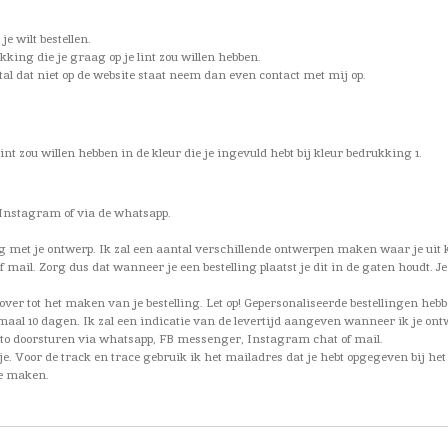
je wilt bestellen.
kking die je graag op je lint zou willen hebben.
ntal dat niet op de website staat neem dan even contact met mij op.
 lint zou willen hebben in de kleur die je ingevuld hebt bij kleur bedrukking 1.
 ,Instagram of via de whatsapp.
ag met je ontwerp. Ik zal een aantal verschillende ontwerpen maken waar je uit k
ail. Zorg dus dat wanneer je een bestelling plaatst je dit in de gaten houdt. Je
over tot het maken van je bestelling. Let op! Gepersonaliseerde bestellingen heb
aal 10 dagen. Ik zal een indicatie van de levertijd aangeven wanneer ik je ont
 foto doorsturen via whatsapp, FB messenger, Instagram chat of mail.
je. Voor de track en trace gebruik ik het mailadres dat je hebt opgegeven bij h
je maken.