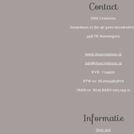
Contact
DNA Creations
Sonatelaan 22 (let op! geen bezoekadre
3438 TK Nieuwegein
www.dnacreations.nl
info@dnacreations.nl
KVK: 77445112
BTW nr:
NL003194813B78
IBAN nr: NL05 RABO 0363 1435 21
Informatie
Over mij