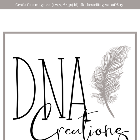
Gratis foto-magneet (t,w,v, €4,50) bij elke bestelling vanaf € 15,-