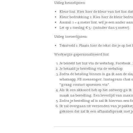
Uitleg keuzelijsten:
Kleur lint: Kies hier de kleur van het lint dat 
Kleur bedrukking 1: Kies hier de kleur bedru
Aantal: 1 = 4 meter lint, wil je een ander aa
Let op + toeslag € 5,- (minder dan 5 meter).
Uitleg invoerlijsten:
Tekstveld 1: Plaats hier de tekst die je op het
Werkwijze gepersonaliseerd lint:
Je besteld het lint via de webshop, Facebook
Je betaald je bestelling via de webshop.
Zodra de betaling binnen is ga ik aan de sl
whatsapp, FB messenger, Instagram chat of m
''graag contact opnemen via".
Als ik een akkoord heb op het ontwerp ga ik 
maak na bestelling. Een levertijd van maxim
Zodra je bestelling af is zal ik hiervan een
Ik zal overgaan tot verzenden van je pakket
gekozen dat zal ik een afhaalafspraak met 