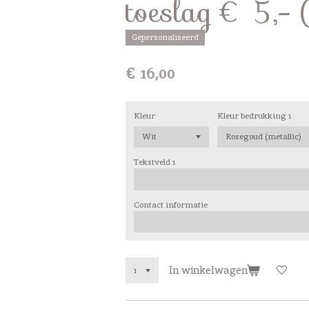
toeslag € 5,- 
Gepersonaliseerd
€ 16,00
Kleur
Kleur bedrukking 1
Tekstveld 1
Contact informatie
In winkelwagen