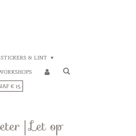
STICKERS & LINT
WORKSHOPS
F € 15,-
ter | Let op