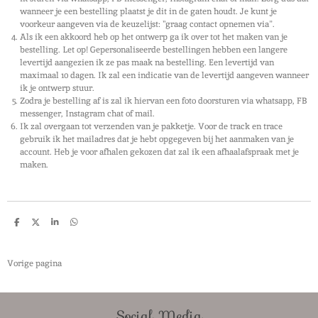
wanneer je een bestelling plaatst je dit in de gaten houdt. Je kunt je
voorkeur aangeven via de keuzelijst: ''graag contact opnemen via".
Als ik een akkoord heb op het ontwerp ga ik over tot het maken van je
bestelling. Let op! Gepersonaliseerde bestellingen hebben een langere
levertijd aangezien ik ze pas maak na bestelling. Een levertijd van
maximaal 10 dagen. Ik zal een indicatie van de levertijd aangeven wanneer
ik je ontwerp stuur.
Zodra je bestelling af is zal ik hiervan een foto doorsturen via whatsapp, FB
messenger, Instagram chat of mail.
Ik zal overgaan tot verzenden van je pakketje. Voor de track en trace
gebruik ik het mailadres dat je hebt opgegeven bij het aanmaken van je
account. Heb je voor afhalen gekozen dat zal ik een afhaalafspraak met je
maken.
D
D
S
D
e
e
h
e
l
e
a
l
e
l
r
e
n
e
n
Vorige pagina
Social Media