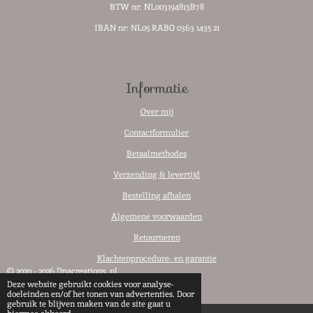
BTW nr:
NL003194813B78
IBAN nr: NL05 RABO 0363 1435 21
Informatie
Over mij
Contactformulier
Betaalmethodes
Verzending & levertijd
Bestelling afhalen
Algemene voorwaarden
Retourneren
Klachtenprocedure- en garantie
© 2020 - 2026 Dnacreations..nl
Deze website gebruikt cookies voor analyse-
Powered by
JouwWeb
doeleinden en/of het tonen van advertenties. Door
gebruik te blijven maken van de site gaat u