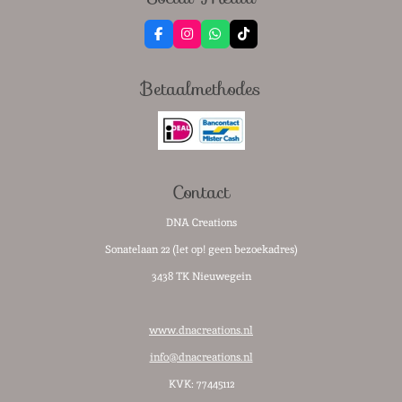
F
I
W
T
a
n
h
i
c
s
a
k
e
t
t
T
Betaalmethodes
b
a
s
o
o
g
A
k
o
r
p
k
a
p
m
Contact
DNA Creations
Sonatelaan 22 (let op! geen bezoekadres)
3438 TK Nieuwegein
www.dnacreations.nl
info@dnacreations.nl
KVK: 77445112