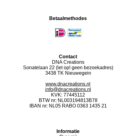
a
n
h
i
c
s
a
k
e
t
t
T
Betaalmethodes
b
a
s
o
o
g
A
k
o
r
p
k
a
p
m
Contact
DNA Creations
Sonatelaan 22 (let op! geen bezoekadres)
3438 TK Nieuwegein
www.dnacreations.nl
info@dnacreations.nl
KVK: 77445112
BTW nr:
NL003194813B78
IBAN nr: NL05 RABO 0363 1435 21
Informatie