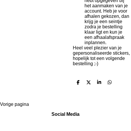
hebt opgegeven bij
het aanmaken van je
account. Heb je voor
afhalen gekozen, dan
krijg je een seintje
zodra je bestelling
klaar ligt en kun je
een afhaalafspraak
inplannen.
Heel veel plezier van je
gepersonaliseerde stickers,
hopelijk tot een volgende
bestelling ;-)
D
D
S
D
e
e
h
e
l
e
a
l
e
l
r
e
n
e
n
Vorige pagina
Social Media
F
I
W
T