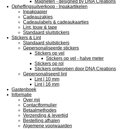
Magneten - designed by DNA Creations
Opheffingsuitverkoop - Inpakartikelen
Inpakpapier
Cadeauzakjes
Cadeaulabels & cadeaukaartjes
Lint, touw & tape
Standaard sluitstickers
Stickers & Lint
Standaard sluitstickers
Gepersonaliseerde stickers
Stickers op vel
Stickers op vel - halve meter
Stickers op rol
Stickers ontworpen door DNA Creations
Gepersonaliseerd lint
Lint | 10 mm
Lint | 16 mm
Gastenboek
Informatie
Over mij
Contactformulier
Betaalmethodes
Verzending & levertijd
Bestelling afhalen
Algemene voorwaarden