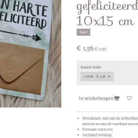
gefeliciteer
10x15 cm |
Sale!
€ 1,56
€ 1,95
Aantal stuks
In winkelwagen
Wenskaart, met aan de achterkan
noteren en aan de voorkant een en
Formaat: 10x15 cm;
Inclusief envelop;