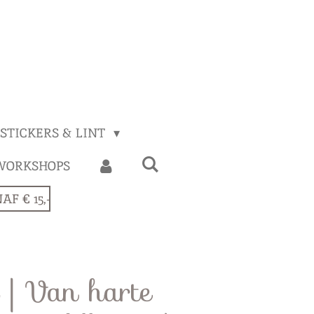
STICKERS & LINT
WORKSHOPS
F € 15,-
| Van harte