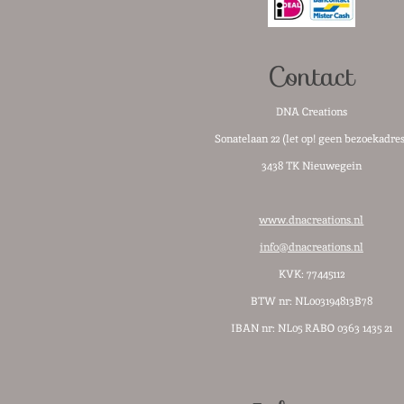
Contact
DNA Creations
Sonatelaan 22 (let op! geen bezoekadres
3438 TK Nieuwegein
www.dnacreations.nl
info@dnacreations.nl
KVK: 77445112
BTW nr:
NL003194813B78
IBAN nr: NL05 RABO 0363 1435 21