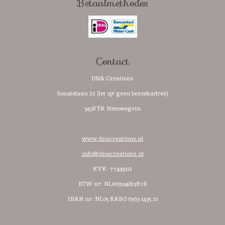
Betaalmethodes
b
a
s
o
o
g
A
k
o
r
p
k
a
p
m
Contact
DNA Creations
Sonatelaan 22 (let op! geen bezoekadres)
3438 TK Nieuwegein
www.dnacreations.nl
info@dnacreations.nl
KVK: 77445112
BTW nr:
NL003194813B78
IBAN nr: NL05 RABO 0363 1435 21