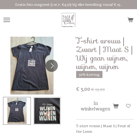
Gratis foto-magneet (t,w,v, €4,50) bij elke bestelling vanaf € 15,-
Ga
direct
naar
de
hoofdinhoud
T-shirt vrouw |
Zwart | Maat S |
Wij gaan wijnen,
wijnen, wijnen
50% korting
€ 5,00
€ 15,00
In
winkelwagen
T-shirt vrouw | Maat S | Fruit of
the Loom: