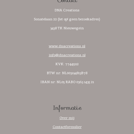
Contact
DNA Creations
Sonatelaan 22 (let op! geen bezoekadres)
3438 TK Nieuwegein
www.dnacreations.nl
info@dnacreations.nl
KVK: 77445112
BTW nr:
NL003194813B78
IBAN nr: NL05 RABO 0363 1435 21
Informatie
Over mij
Contactformulier