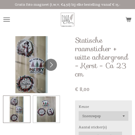
Gratis foto-magneet (t,w,v, €4,50) bij elke bestelling vanaf € 15,-
Ga
direct
naar
de
hoofdinhoud
Statische
raamsticker +
witte achtergrond
- Kerst - Ca 23
cm
€ 8,00
Keuze
Aantal sticker(s)