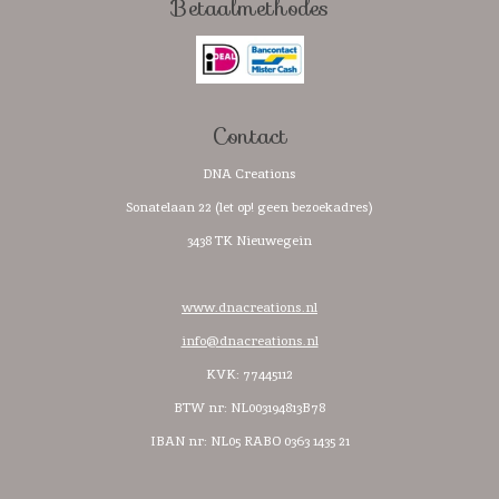
Betaalmethodes
b
a
s
o
o
g
A
k
o
r
p
k
a
p
m
Contact
DNA Creations
Sonatelaan 22 (let op! geen bezoekadres)
3438 TK Nieuwegein
www.dnacreations.nl
info@dnacreations.nl
KVK: 77445112
BTW nr:
NL003194813B78
IBAN nr: NL05 RABO 0363 1435 21