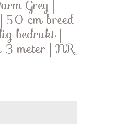
arm Grey |
| 50 cm breed
dig bedrukt |
n 3 meter | NR.