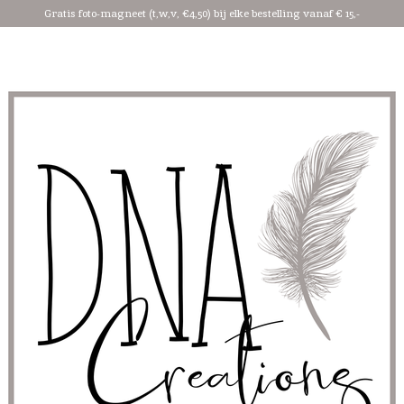
Gratis foto-magneet (t,w,v, €4,50) bij elke bestelling vanaf € 15,-