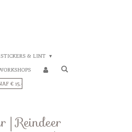
STICKERS & LINT
WORKSHOPS
F € 15,-
r | Reindeer