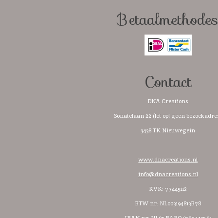
o
g
A
k
o
r
p
Betaalmethode
k
a
p
m
Contact
DNA Creations
Sonatelaan 22 (let op! geen bezoekadre
3438 TK Nieuwegein
www.dnacreations.nl
info@dnacreations.nl
KVK: 77445112
BTW nr:
NL003194813B78