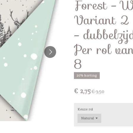
Forest - W
Variant 2 
- dubbelzij
Per rol va
8
20% korting
€ 2,75
€ 3,50
Keuze rol