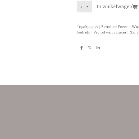
In winkelwagen
Inpakpapier | Reindeer Forest - War
bedrukt | Per rol van 3 meter | NR. 8
D
D
S
e
e
h
l
e
a
e
l
r
n
e