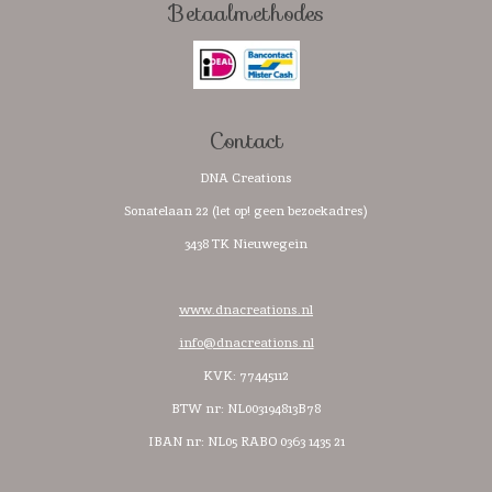
Betaalmethodes
b
a
s
o
o
g
A
k
o
r
p
k
a
p
m
Contact
DNA Creations
Sonatelaan 22 (let op! geen bezoekadres)
3438 TK Nieuwegein
www.dnacreations.nl
info@dnacreations.nl
KVK: 77445112
BTW nr:
NL003194813B78
IBAN nr: NL05 RABO 0363 1435 21