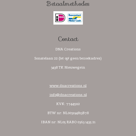
Betaalmethodes
b
a
s
o
o
g
A
k
o
r
p
k
a
p
m
Contact
DNA Creations
Sonatelaan 22 (let op! geen bezoekadres)
3438 TK Nieuwegein
www.dnacreations.nl
info@dnacreations.nl
KVK: 77445112
BTW nr:
NL003194813B78
IBAN nr: NL05 RABO 0363 1435 21