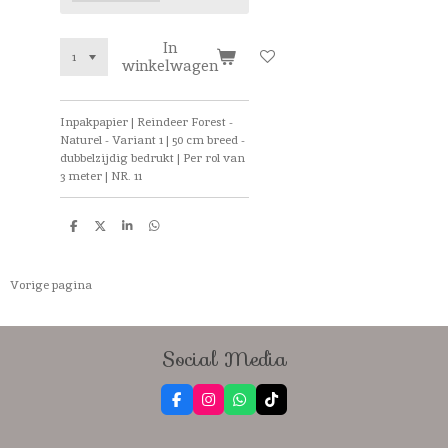
In
winkelwagen
Inpakpapier | Reindeer Forest -
Naturel - Variant 1 | 50 cm breed -
dubbelzijdig bedrukt | Per rol van
3 meter | NR. 11
D
D
S
D
e
e
h
e
l
e
a
l
e
l
r
e
n
e
n
Vorige pagina
Social Media
F
I
W
T
a
n
h
i
c
s
a
k
e
t
t
T