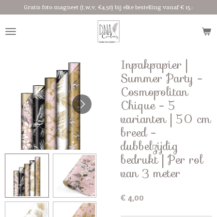
Gratis foto-magneet (t,w,v, €4,50) bij elke bestelling vanaf € 15,-
Ga
direct
naar
de
hoofdinhoud
Inpakpapier |
Summer Party -
Cosmopolitan
Chique - 5
varianten | 50 cm
breed -
dubbelzijdig
bedrukt | Per rol
van 3 meter
€ 4,00