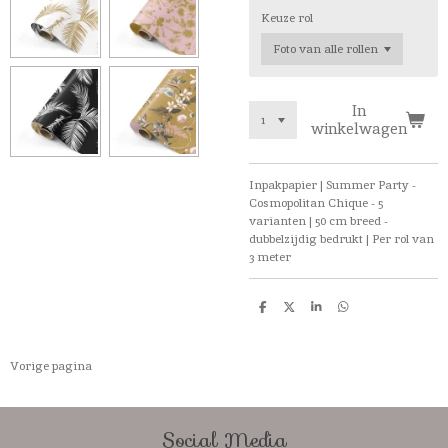
Keuze rol
In
winkelwagen
Inpakpapier | Summer Party -
Cosmopolitan Chique - 5
varianten | 50 cm breed -
dubbelzijdig bedrukt | Per rol van
3 meter
D
D
S
D
e
e
h
e
l
e
a
l
e
l
r
e
n
e
n
Vorige pagina
Social Media